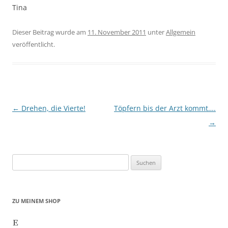
Tina
Dieser Beitrag wurde am
11. November 2011
unter
Allgemein
veröffentlicht.
Beitragsnavigation
←
Drehen, die Vierte!
Töpfern bis der Arzt kommt….
→
Suchen
nach:
ZU MEINEM SHOP
Etsy