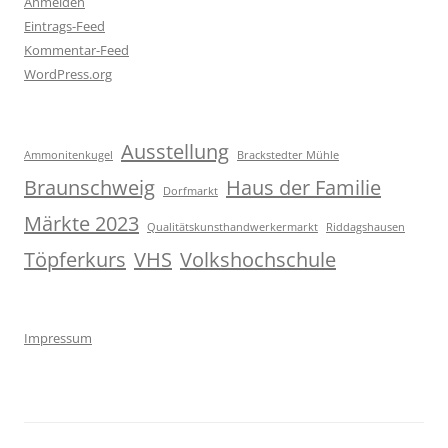
Anmelden
Eintrags-Feed
Kommentar-Feed
WordPress.org
Ausstellung
Ammonitenkugel
Brackstedter Mühle
Braunschweig
Haus der Familie
Dorfmarkt
Märkte 2023
Qualitätskunsthandwerkermarkt
Riddagshausen
Töpferkurs
VHS
Volkshochschule
Impressum