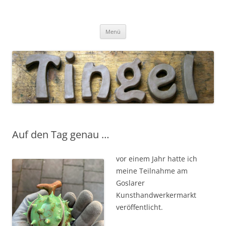
Tingel Keramik
Mein Blog rund um die Keramik
Zum
Menü
Inhalt
springen
Auf den Tag genau …
vor einem Jahr hatte ich
meine Teilnahme am
Goslarer
Kunsthandwerkermarkt
veröffentlicht.