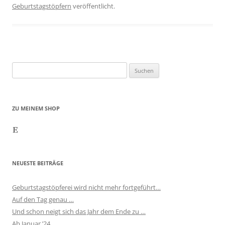
Geburtstagstöpfern
veröffentlicht.
Suchen
nach:
ZU MEINEM SHOP
Etsy
NEUESTE BEITRÄGE
Geburtstagstöpferei wird nicht mehr fortgeführt…
Auf den Tag genau …
Und schon neigt sich das Jahr dem Ende zu …
Ab Januar ’24