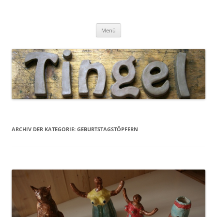
Tingel Keramik
Mein Blog rund um die Keramik
Zum
Menü
Inhalt
springen
ARCHIV DER KATEGORIE:
GEBURTSTAGSTÖPFERN