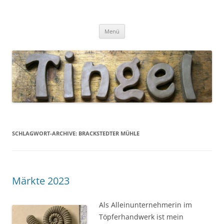
Tingel Keramik
Mein Blog rund um die Keramik
Zum
Menü
Inhalt
springen
SCHLAGWORT-ARCHIVE:
BRACKSTEDTER MÜHLE
Märkte 2023
Als Alleinunternehmerin im
Töpferhandwerk ist mein