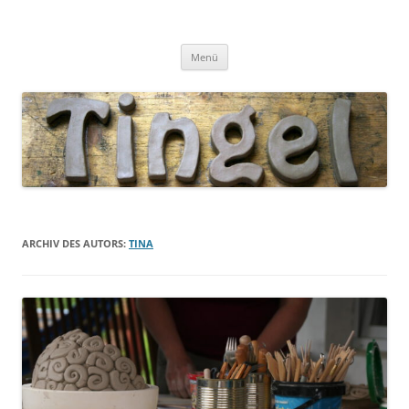
Tingel Keramik
Mein Blog rund um die Keramik
Zum
Menü
Inhalt
springen
ARCHIV DES AUTORS:
TINA