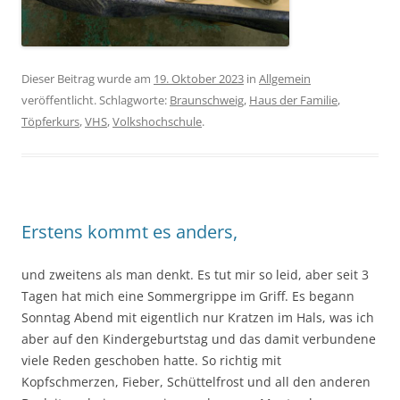
Dieser Beitrag wurde am
19. Oktober 2023
in
Allgemein
veröffentlicht. Schlagworte:
Braunschweig
,
Haus der Familie
,
Töpferkurs
,
VHS
,
Volkshochschule
.
Erstens kommt es anders,
und zweitens als man denkt. Es tut mir so leid, aber seit 3
Tagen hat mich eine Sommergrippe im Griff. Es begann
Sonntag Abend mit eigentlich nur Kratzen im Hals, was ich
aber auf den Kindergeburtstag und das damit verbundene
viele Reden geschoben hatte. So richtig mit
Kopfschmerzen, Fieber, Schüttelfrost und all den anderen