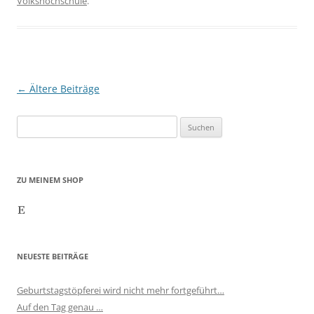
Volkshochschule
.
Beitragsnavigation
←
Ältere Beiträge
Suchen
nach:
ZU MEINEM SHOP
Etsy
NEUESTE BEITRÄGE
Geburtstagstöpferei wird nicht mehr fortgeführt…
Auf den Tag genau …