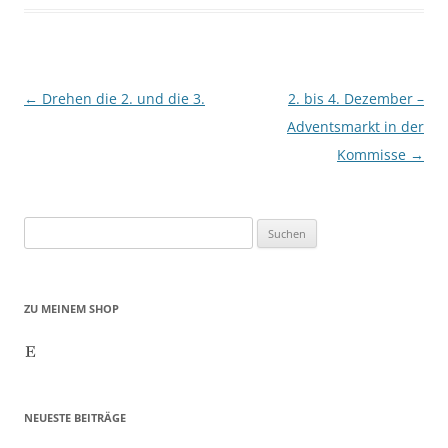
Beitragsnavigation
←
Drehen die 2. und die 3.
2. bis 4. Dezember –
Adventsmarkt in der
Kommisse
→
Suchen
nach:
ZU MEINEM SHOP
Etsy
NEUESTE BEITRÄGE