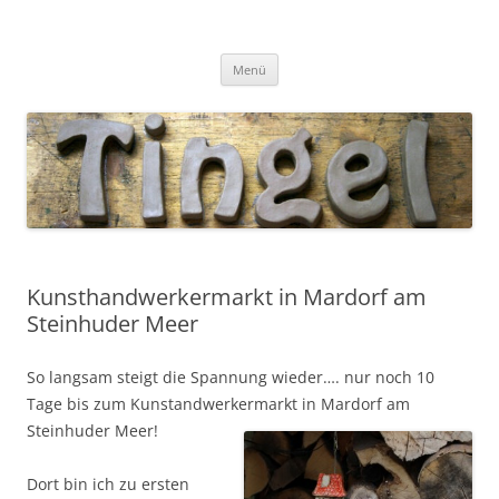
Tingel Keramik
Mein Blog rund um die Keramik
Zum
Menü
Inhalt
springen
Kunsthandwerkermarkt in Mardorf am
Steinhuder Meer
So langsam steigt die Spannung wieder…. nur noch 10
Tage bis zum Kunstandwerkermarkt in Mardorf am
Steinhuder Meer!
Dort bin ich zu ersten