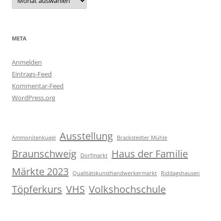
META
Anmelden
Eintrags-Feed
Kommentar-Feed
WordPress.org
Ausstellung
Ammonitenkugel
Brackstedter Mühle
Braunschweig
Haus der Familie
Dorfmarkt
Märkte 2023
Qualitätskunsthandwerkermarkt
Riddagshausen
Töpferkurs
VHS
Volkshochschule