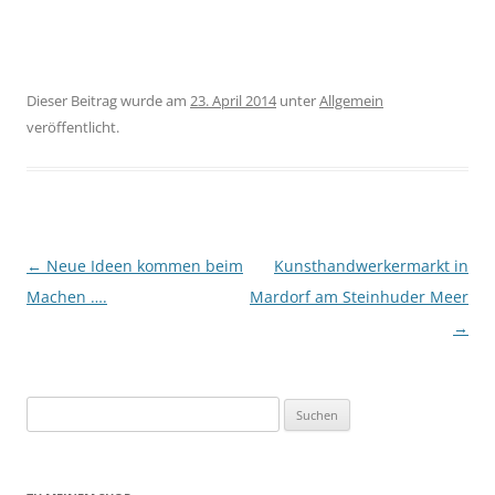
Dieser Beitrag wurde am
23. April 2014
unter
Allgemein
veröffentlicht.
Beitragsnavigation
←
Neue Ideen kommen beim
Kunsthandwerkermarkt in
Machen ….
Mardorf am Steinhuder Meer
→
Suchen
nach: