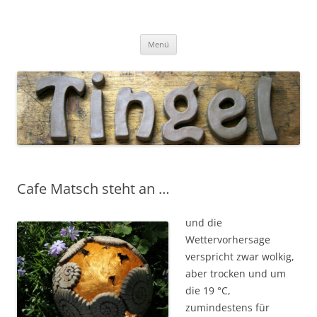
Tingel Keramik
Mein Blog rund um die Keramik
Zum
Menü
Inhalt
springen
Cafe Matsch steht an …
und die
Wettervorhersage
verspricht zwar wolkig,
aber trocken und um
die 19 °C,
zumindestens für