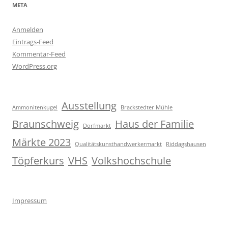
META
Anmelden
Eintrags-Feed
Kommentar-Feed
WordPress.org
Ausstellung
Ammonitenkugel
Brackstedter Mühle
Braunschweig
Haus der Familie
Dorfmarkt
Märkte 2023
Qualitätskunsthandwerkermarkt
Riddagshausen
Töpferkurs
VHS
Volkshochschule
Impressum