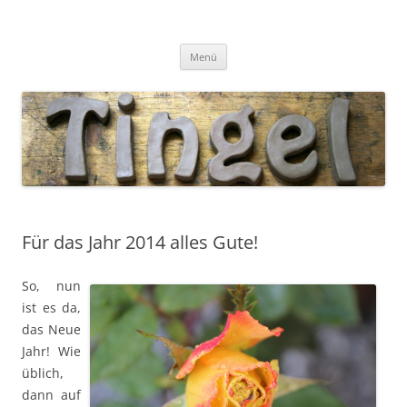
Tingel Keramik
Mein Blog rund um die Keramik
Zum
Menü
Inhalt
springen
Für das Jahr 2014 alles Gute!
So, nun
ist es da,
das Neue
Jahr! Wie
üblich,
dann auf