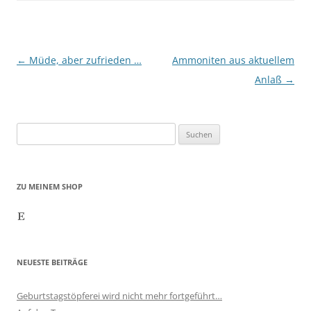
Beitragsnavigation
←
Müde, aber zufrieden …
Ammoniten aus aktuellem
Anlaß
→
Suchen
nach:
ZU MEINEM SHOP
Etsy
NEUESTE BEITRÄGE
Geburtstagstöpferei wird nicht mehr fortgeführt…