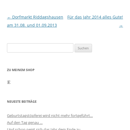
Beitragsnavigation
←
Dorfmarkt Riddagshausen
Für das Jahr 2014 alles Gute!
am 31.08. und 01.09.2013
→
Suchen
nach:
ZU MEINEM SHOP
Etsy
NEUESTE BEITRÄGE
Geburtstagstöpferei wird nicht mehr fortgeführt…
Auf den Tag genau …
Und schon neigt sich das Jahr dem Ende zu …