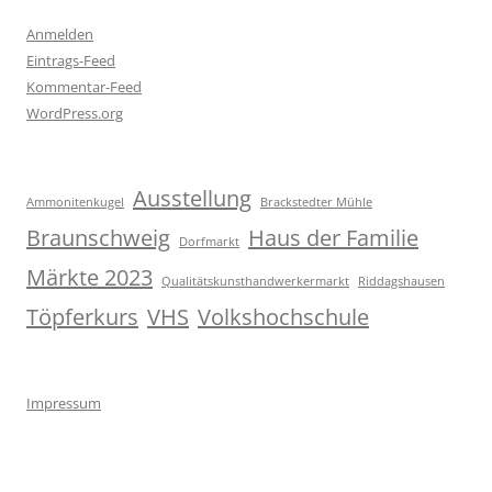
Anmelden
Eintrags-Feed
Kommentar-Feed
WordPress.org
Ausstellung
Ammonitenkugel
Brackstedter Mühle
Braunschweig
Haus der Familie
Dorfmarkt
Märkte 2023
Qualitätskunsthandwerkermarkt
Riddagshausen
Töpferkurs
VHS
Volkshochschule
Impressum