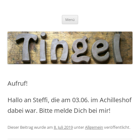
Tingel Keramik
Mein Blog rund um die Keramik
Zum
Menü
Inhalt
springen
Aufruf!
Hallo an Steffi, die am 03.06. im Achilleshof
dabei war. Bitte melde Dich bei mir!
Dieser Beitrag wurde am
8. Juli 2019
unter
Allgemein
veröffentlicht.