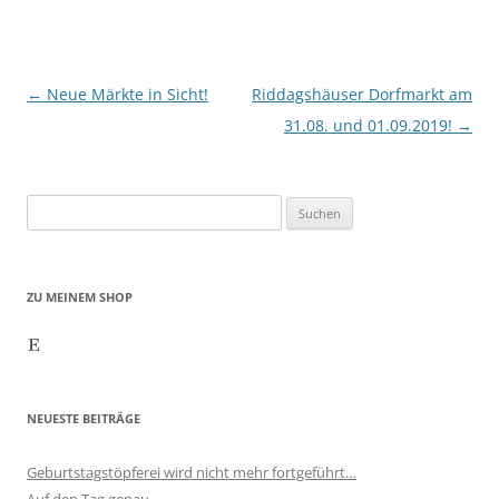
Beitragsnavigation
←
Neue Märkte in Sicht!
Riddagshäuser Dorfmarkt am
31.08. und 01.09.2019!
→
Suchen
nach:
ZU MEINEM SHOP
Etsy
NEUESTE BEITRÄGE
Geburtstagstöpferei wird nicht mehr fortgeführt…
Auf den Tag genau …