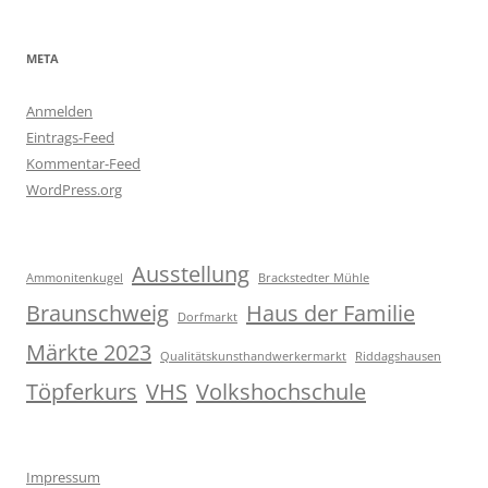
META
Anmelden
Eintrags-Feed
Kommentar-Feed
WordPress.org
Ausstellung
Ammonitenkugel
Brackstedter Mühle
Braunschweig
Haus der Familie
Dorfmarkt
Märkte 2023
Qualitätskunsthandwerkermarkt
Riddagshausen
Töpferkurs
VHS
Volkshochschule
Impressum