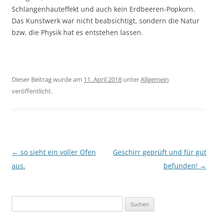
Schlangenhauteffekt und auch kein Erdbeeren-Popkorn.
Das Kunstwerk war nicht beabsichtigt, sondern die Natur
bzw. die Physik hat es entstehen lassen.
Dieser Beitrag wurde am
11. April 2018
unter
Allgemein
veröffentlicht.
Beitragsnavigation
←
so sieht ein voller Ofen
Geschirr geprüft und für gut
aus.
befunden!
→
Suchen
nach: