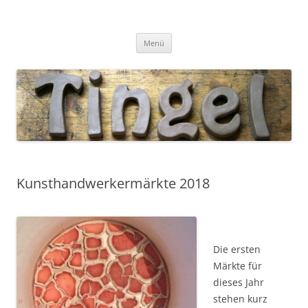
Tingel Keramik
Mein Blog rund um die Keramik
Zum
Menü
Inhalt
springen
Kunsthandwerkermärkte 2018
Die ersten
Märkte für
dieses Jahr
stehen kurz