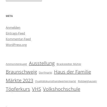
META
Anmelden
Eintrags-Feed
Kommentar-Feed
WordPress.org
Ausstellung
Ammonitenkugel
Brackstedter Mühle
Braunschweig
Haus der Familie
Dorfmarkt
Märkte 2023
Qualitätskunsthandwerkermarkt
Riddagshausen
Töpferkurs
VHS
Volkshochschule