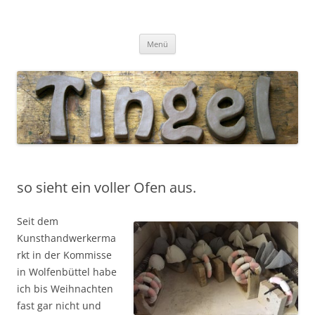
Tingel Keramik
Mein Blog rund um die Keramik
Zum
Menü
Inhalt
springen
so sieht ein voller Ofen aus.
Seit dem
Kunsthandwerkerma
rkt in der Kommisse
in Wolfenbüttel habe
ich bis Weihnachten
fast gar nicht und