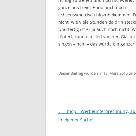
richtig zu treffen und noch schwerer,
ganze aus freier Hand auch noch
achsensymetrisch hinzubekommen. F
nicht, wie viele Stunden da drin steck
Und fertig ist er ja auch noch nicht. W
töpfert, kann ein Lied von den Glasur
singen – nein – das würde ein ganzer
Dieser Beitrag wurde am
18. März 2015
unt
Beitragsnavigation
←
– möp – Werbeunterbrechnung, abe
in eigener Sache!