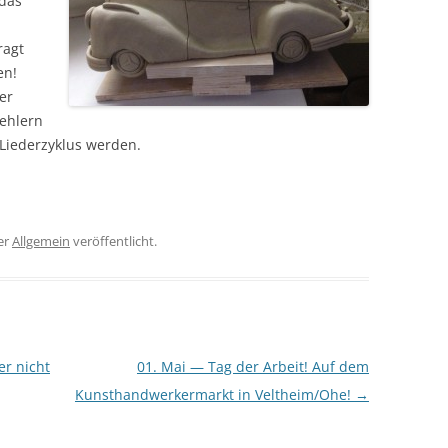
 das
ragt
en!
er
fehlern
 Liederzyklus werden.
er
Allgemein
veröffentlicht.
r nicht
01. Mai — Tag der Arbeit! Auf dem
Kunsthandwerkermarkt in Veltheim/Ohe!
→