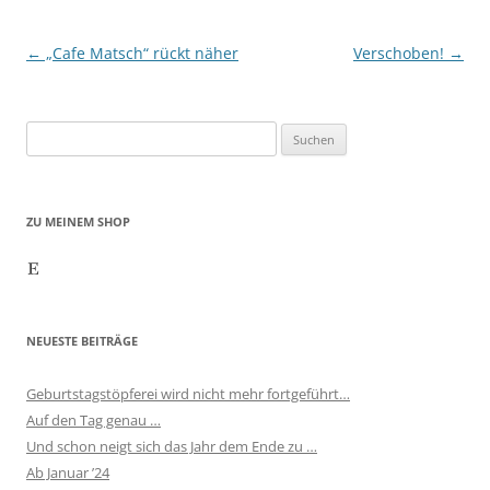
Beitragsnavigation
←
„Cafe Matsch“ rückt näher
Verschoben!
→
Suchen
nach:
ZU MEINEM SHOP
Etsy
NEUESTE BEITRÄGE
Geburtstagstöpferei wird nicht mehr fortgeführt…
Auf den Tag genau …
Und schon neigt sich das Jahr dem Ende zu …
Ab Januar ’24