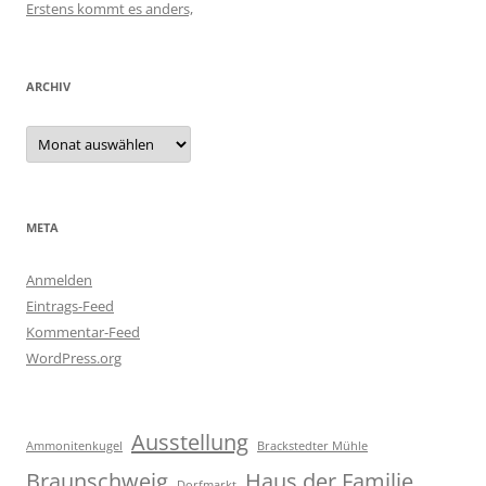
Erstens kommt es anders,
ARCHIV
Archiv
META
Anmelden
Eintrags-Feed
Kommentar-Feed
WordPress.org
Ausstellung
Ammonitenkugel
Brackstedter Mühle
Braunschweig
Haus der Familie
Dorfmarkt