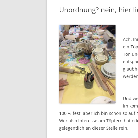
Unordnung? nein, hier li
Ach, Ih
ein Tö
Ton und
entspa
glaubha
werden
Und wei
im kom
100 % fest, aber ich bin schon so auf
Wer also Interesse am Töpfern hat od
gelegentlich an dieser Stelle rein.