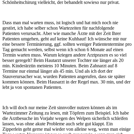
Schönheitschirurg vielleicht, der behandelt sowieso nur privat.
Dass man mal warten muss, ist logisch und hat mich noch nie
gestört, ich habe selber schon Wartezeiten für nachfolgende
Patienten verursacht. Aber wie manche Ärzte mit der Zeit Ihrer
Patienten umgehen, geht auf keine Kuhhaut! Ich wünsche mir nur
eine bessere Terminierung, ggf. sollten weniger Patiententermine pro
Tag gemacht werden, selbst wenn ich schon 6 Monate auf einen
Termin warten muss. Warum kriegen andere Arztpraxen es so viel
besser geregelt? Beim Hautarzt unserer Tochter nie länger als 20
min. Kinderärztin meistens 10 Minuten. Beim Zahnarzt auf 8
Termine nur einmal länger als 45 min. Und als ich dort der
Stauverursacher war, wurden Patienten angerufen, dass sie später
kommen können. Beim Hausarzt in der Regel max. 30 min, und der
lebt ja von spontanen Patienten.
Ich will doch nur meine Zeit sinnvoller nutzen können als im
Wartezimmer Zeitung zu lesen, mit Töpfern zum Beispiel. Ich habe
die Arztbesuche im Vorjahr wegen des Welpen sicherlich schleifen
lassen, was ohne akute Probleme auch sehr gut klappt. Ein
Zipperlein geht gerne mal wieder von alleine weg, wenn man einige