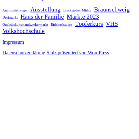
Ausstellung
Braunschweig
Ammonitenkugel
Brackstedter Mühle
Haus der Familie
Märkte 2023
Dorfmarkt
Töpferkurs
VHS
Qualitätskunsthandwerkermarkt
Riddagshausen
Volkshochschule
Impressum
Datenschutzerklärung
Stolz präsentiert von WordPress