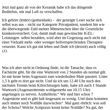
Jetzt mal ganz ab von der Keramik habe ich das dringende
Bedürfnis, mir mal Luft zu verschaffen.
Ich gehöre (leider) (gottseidank) – der geneigte Leser suche sich
selbst was aus – nicht zur Kategorie Privatpatient, sondern bin wie
die überwiegende Zahl meiner Mitmenschen über die Gesetzliche
krankenversichert. Gut, damit muß man gewünschte IGEL-
Leistungen selbst bezahlen, wird aber im Gegenzug auch nicht mit
einer Vielzahl mehr- oder weniger heilversprechenden Therapien
verarztet. Kann ich gut mit leben und finde ich (derzeit) auch völlig
i.O.
Was ich aber nicht in Ordnung finde, ist die Tatsache, dass es
Fachärzte gibt, für die eine Wartezeit von 2 Stunden als normal gilt.
Ist mir heute beim Augenarzt zum wiederholten Male passiert. Unter
1,5 h geht es dort gar nicht. Und da ich um 12.40 Uhr noch den
nächsten Termin beim Kiferchirurgen hatte, habe ich nach 1 Stunde
Wartezeit (Augenarzttermin wohlgemerkt um 10.15 Uhr)
angefangen zu nerven. Arzthelferin:“ Wir sind hier schon 7
Augenärzte und es gibt halt insgesamt zu wenig. Und dann kommen
auch immer noch Notfälle dazwischen“ Mal ganz ehrlich: was soll
der Scheiss? Welche Arztpraxis kennt keine Notfälle? Na gut, der