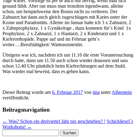
Tage wartet. Vorsorge ist per se auch nur nervig, wenn man sich
gesund fühlt. Aber ran muss man trotzdem irgendwann, alleine
schon, um beispielsweise den Bonus nicht zu verlieren. Der
Zahnarzt hat dann auch gleich zugeschlagen mit Karies unter der
Krone und Paradontitis. Alleine im Januar hatte ich 3 x Zahnarzt, 2
x Zahnprophylaxe, 1 x Gynäkologe , dazu kommen für´s Kind 1x
Prophylaxe, 2 x Zahnarzt, 1 x Hautarzt, 2 x Kinderarzt und 1 x
Kieferorthopäde. Pappe auf und im Februar geht´s
weiter….Berufstätigkeit: Warteassistentin.
Übrigens war ich, nachdem ich um 11.16 die erste Voruntersuchung
durch hatte, dann um 11.50 auch schon wieder draussen und sass
schon 12.40 Uhr pünktlich beim Kieferchirurgen auf dem Stuhl.
Was wieder mal beweist, dass es gehen kann.
Dieser Beitrag wurde am
6. Februar 2017
von
tina
unter
Allgemein
veröffentlicht.
Beitragsnavigation
←
Was? Schon ein dreiviertel Jahr nix geschrieben? !
Schickliesel´s
Workshops!
→
Suchen