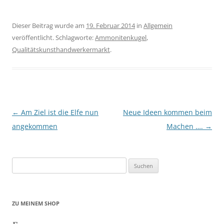
Dieser Beitrag wurde am
19. Februar 2014
in
Allgemein
veröffentlicht. Schlagworte:
Ammonitenkugel
,
Qualitätskunsthandwerkermarkt
.
Beitragsnavigation
←
Am Ziel ist die Elfe nun
Neue Ideen kommen beim
angekommen
Machen ….
→
Suchen
nach:
ZU MEINEM SHOP
Etsy