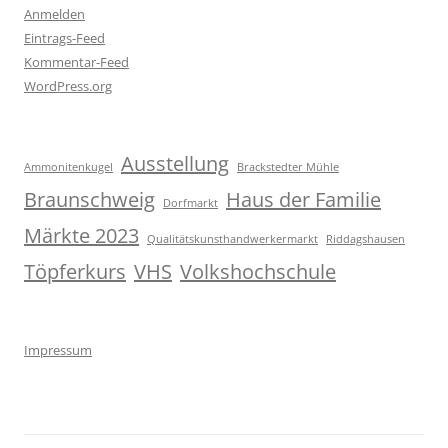
Anmelden
Eintrags-Feed
Kommentar-Feed
WordPress.org
Ausstellung
Ammonitenkugel
Brackstedter Mühle
Braunschweig
Haus der Familie
Dorfmarkt
Märkte 2023
Qualitätskunsthandwerkermarkt
Riddagshausen
Töpferkurs
VHS
Volkshochschule
Impressum