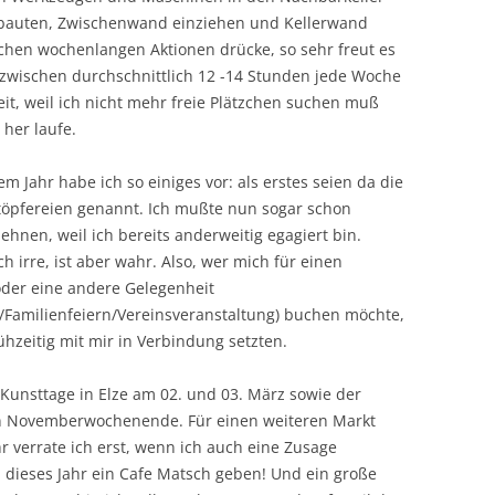
bauten, Zwischenwand einziehen und Kellerwand
lchen wochenlangen Aktionen drücke, so sehr freut es
nzwischen durchschnittlich 12 -14 Stunden jede Woche
Zeit, weil ich nicht mehr freie Plätzchen suchen muß
 her laufe.
em Jahr habe ich so einiges vor: als erstes seien da die
töpfereien genannt. Ich mußte nun sogar schon
ehnen, weil ich bereits anderweitig egagiert bin.
ch irre, ist aber wahr. Also, wer mich für einen
oder eine andere Gelegenheit
/Familienfeiern/Vereinsveranstaltung) buchen möchte,
rühzeitig mit mir in Verbindung setzten.
 Kunsttage in Elze am 02. und 03. März sowie der
n Novemberwochenende. Für einen weiteren Markt
verrate ich erst, wenn ich auch eine Zusage
dieses Jahr ein Cafe Matsch geben! Und ein große