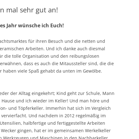
n mal sehr gut an!
es Jahr wünsche ich Euch!
achtsmarktes für ihren Besuch und die netten und
ramischen Arbeiten. Und ich danke auch diesmal
r die tolle Organisation und den reibungslosen
 erwähnen, dass es auch die Mitaussteller sind, die die
ir haben viele Spaß gehabt da unten im Gewölbe.
eder der Alltag eingekehrt; Kind geht zur Schule, Mann
zu Hause und ich wieder im Keller! Und man höre und
Ton- und Töpferkeller. Immerhin hat sich im Vergleich
 vervierfacht. Und nachdem in 2012 regelmäßig im
Utensilien, halbfertige und fertiggestellte Arbeiten
Wecker gingen, hat er im gemeinsamen Werkelkeller
nen Werkzeugen und Maschinen in den Nachbarkeller