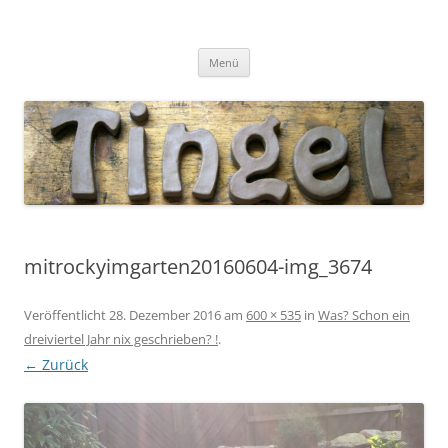
Tingel Keramik
Mein Blog rund um die Keramik
Zum
Menü
Inhalt
springen
mitrockyimgarten20160604-img_3674
Veröffentlicht
28. Dezember 2016
am
600 × 535
in
Was? Schon ein
dreiviertel Jahr nix geschrieben? !
.
← Zurück